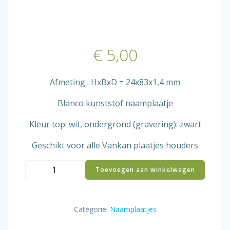
€
5,00
Afmeting : HxBxD = 24x83x1,4 mm
Blanco kunststof naamplaatje
Kleur top: wit, ondergrond (gravering): zwart
Geschikt voor alle Vankan plaatjes houders
Blanco
Toevoegen aan winkelwagen
naamplaatje
wit
aantal
Categorie:
Naamplaatjes