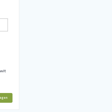
wit
agen