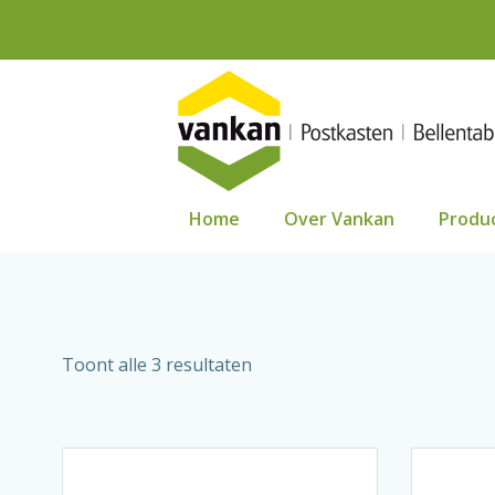
Ga
naar
de
inhoud
Home
Over Vankan
Produ
Toont alle 3 resultaten