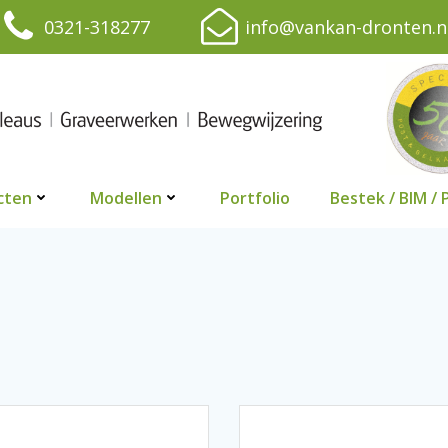
0321-318277
info@vankan-dronten.n
cten
Modellen
Portfolio
Bestek / BIM / 