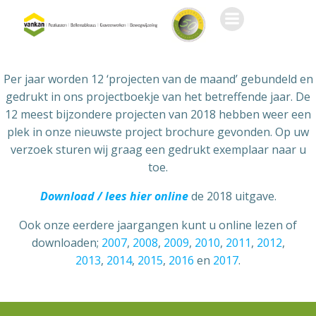
Ga
naar
de
inhoud
Per jaar worden 12 ‘projecten van de maand’ gebundeld en
gedrukt in ons projectboekje van het betreffende jaar. De
12 meest bijzondere projecten van 2018 hebben weer een
plek in onze nieuwste project brochure gevonden. Op uw
verzoek sturen wij graag een gedrukt exemplaar naar u
toe.
Download / lees hier online
de 2018 uitgave.
Ook onze eerdere jaargangen kunt u online lezen of
downloaden;
2007
,
2008
,
2009
,
2010
,
2011
,
2012
,
2013
,
2014
,
2015
,
2016
en
2017
.