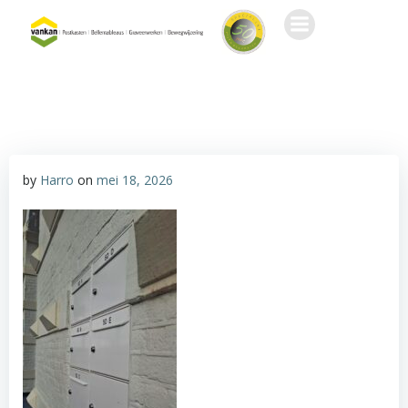
Ga
naar
de
inhoud
by
Harro
on
mei 18, 2026