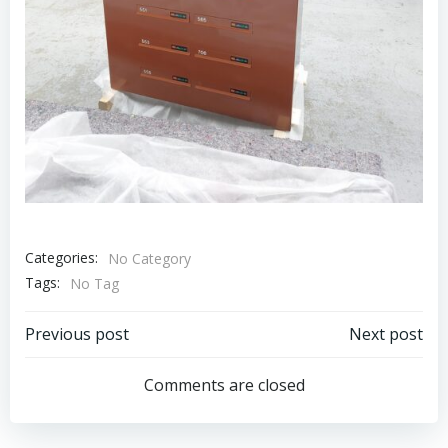
Categories:
No Category
Tags:
No Tag
Bericht
Bericht
Previous post
Next post
navigatie
navigatie
Comments are closed