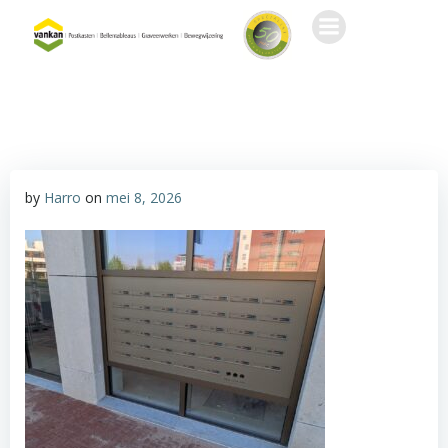
Ga
naar
de
inhoud
by
Harro
on
mei 8, 2026