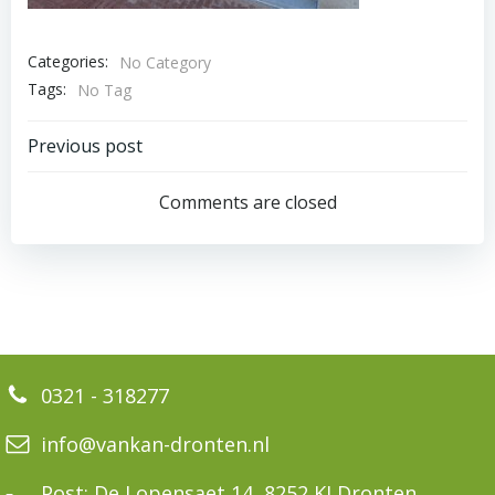
Categories:
No Category
Tags:
No Tag
Bericht
Previous post
navigatie
Comments are closed
0321 - 318277
info@vankan-dronten.nl
Post: De Lopensaet 14, 8252 KJ Dronten