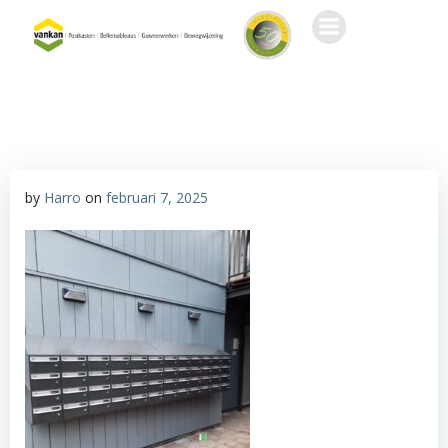
Ga
naar
de
inhoud
by
Harro
on
februari 7, 2025