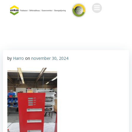
Ga
naar
de
inhoud
by
Harro
on
november 30, 2024