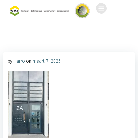
Ga
naar
de
inhoud
by
Harro
on
maart 7, 2025