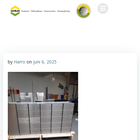
Ga
naar
de
inhoud
by
Harro
on
juni 6, 2025