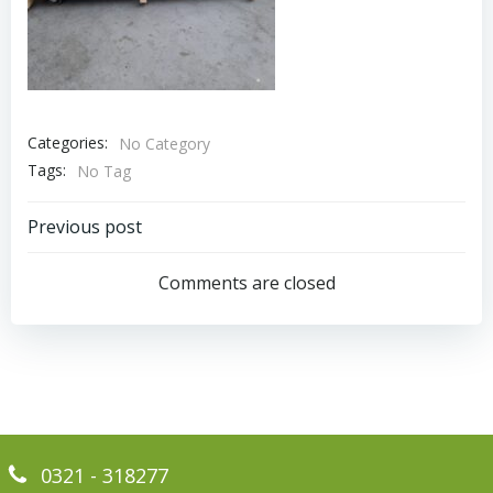
Categories:
No Category
Tags:
No Tag
Bericht
Previous post
navigatie
Comments are closed
0321 - 318277