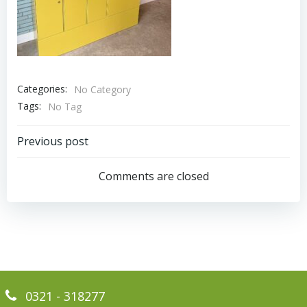
Categories:
No Category
Tags:
No Tag
Bericht
Previous post
navigatie
Comments are closed
0321 - 318277