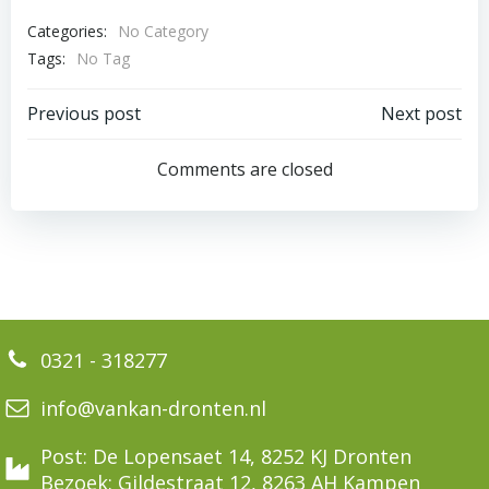
Categories:
No Category
Tags:
No Tag
Bericht
Bericht
Previous post
Next post
navigatie
navigatie
Comments are closed
0321 - 318277
info@vankan-dronten.nl
Post: De Lopensaet 14, 8252 KJ Dronten
Bezoek: Gildestraat 12, 8263 AH Kampen