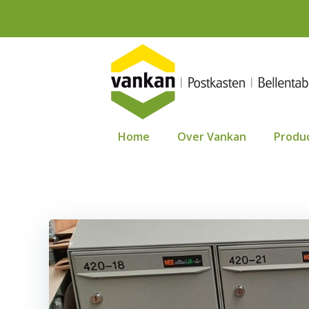
Ga
naar
de
inhoud
Home
Over Vankan
Produ