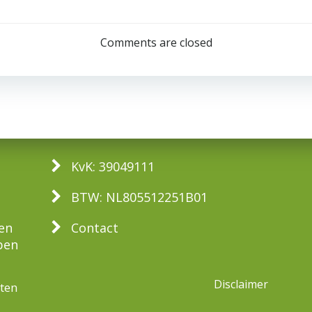
Bericht
navigatie
Comments are closed
KvK: 39049111
BTW: NL805512251B01
ten
Contact
pen
Disclaimer
ten