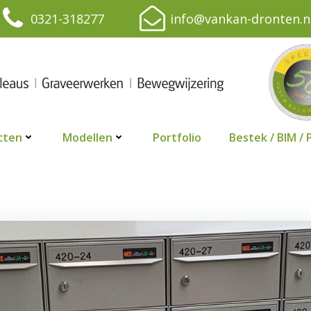
0321-318277
info@vankan-dronten.n
cten
Modellen
Portfolio
Bestek / BIM / 