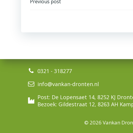
Bericht
Previous post
navigatie
0321 - 318277
info@vankan-dronten.nl
Post: De Lopensaet 14, 8252 KJ Dron
Bezoek: Gildestraat 12, 8263 AH Kam
© 2026 Vankan Dron