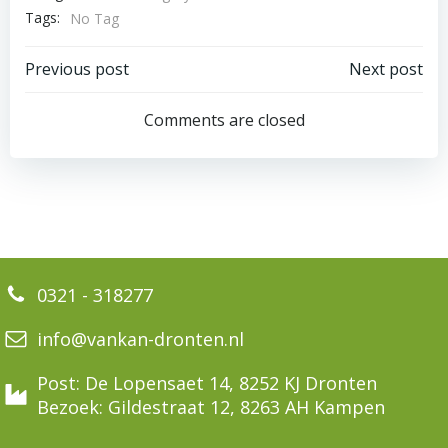
Tags:
No Tag
Bericht
Bericht
Previous post
Next post
navigatie
navigatie
Comments are closed
0321 - 318277
info@vankan-dronten.nl
Post: De Lopensaet 14, 8252 KJ Dronten
Bezoek: Gildestraat 12, 8263 AH Kampen