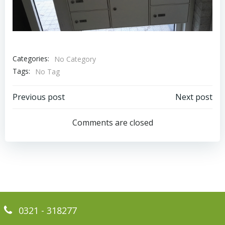
Categories:
No Category
Tags:
No Tag
Bericht
Bericht
Previous post
Next post
navigatie
navigatie
Comments are closed
0321 - 318277