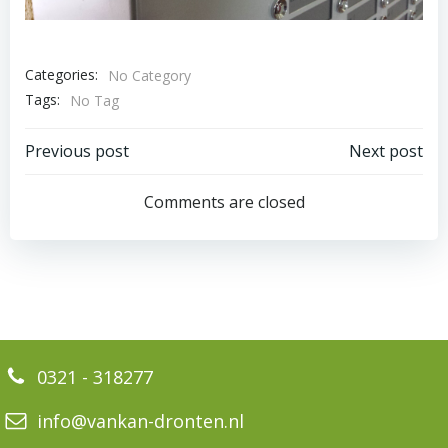
Categories:
No Category
Tags:
No Tag
Bericht
Bericht
Previous post
Next post
navigatie
navigatie
Comments are closed
0321 - 318277
info@vankan-dronten.nl