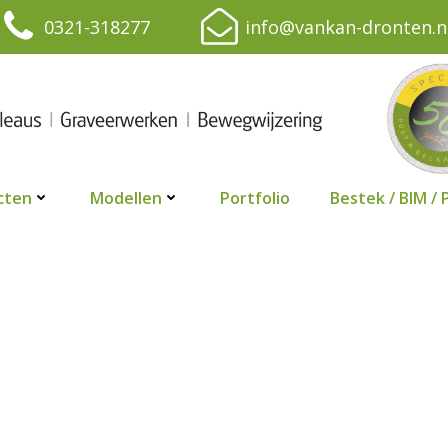
0321-318277
info@vankan-dronten.n
cten
Modellen
Portfolio
Bestek / BIM / 