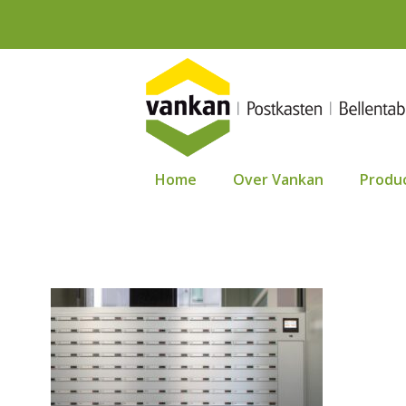
Ga
naar
de
inhoud
Home
Over Vankan
Produ