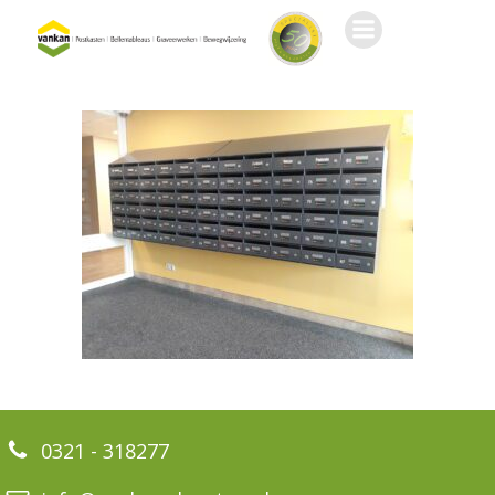
Ga
naar
de
inhoud
0321 - 318277