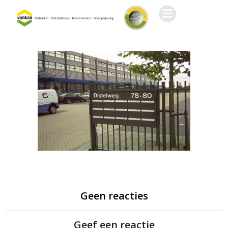
Ga
naar
de
inhoud
Geen reacties
Geef een reactie