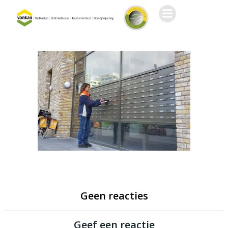
Ga
naar
de
inhoud
Geen reacties
Geef een reactie