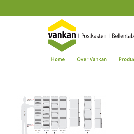
Ga
naar
de
inhoud
Home
Over Vankan
Produ