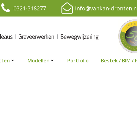
0321-318277
info@vankan-dronten.n
cten
Modellen
Portfolio
Bestek / BIM / 