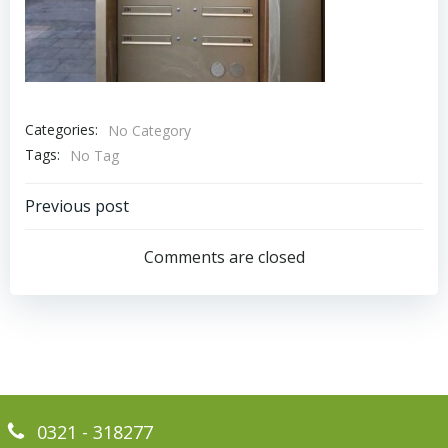
Categories:
No Category
Tags:
No Tag
Bericht
Previous post
navigatie
Comments are closed
0321 - 318277