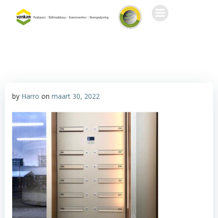
Ga
naar
de
inhoud
by
Harro
on
maart 30, 2022