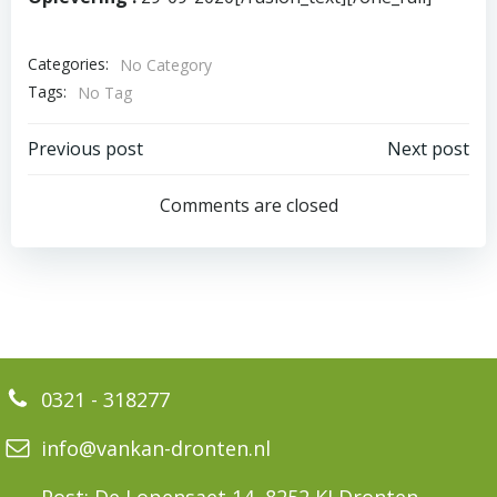
Categories:
No Category
Tags:
No Tag
Bericht
Bericht
Previous post
Next post
navigatie
navigatie
Comments are closed
0321 - 318277
info@vankan-dronten.nl
Post: De Lopensaet 14, 8252 KJ Dronten