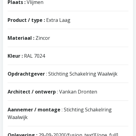
Plaats :
Vlijmen
Product / type :
Extra Laag
Materiaal :
Zincor
Kleur :
RAL 7024
Opdrachtgever
: Stichting Schakelring Waalwijk
Architect / ontwerp
: Vankan Dronten
Aannemer / montage
: Stichting Schakelring
Waalwijk
Oplevering :
29-09-2020[/fusion_text][/one_full]