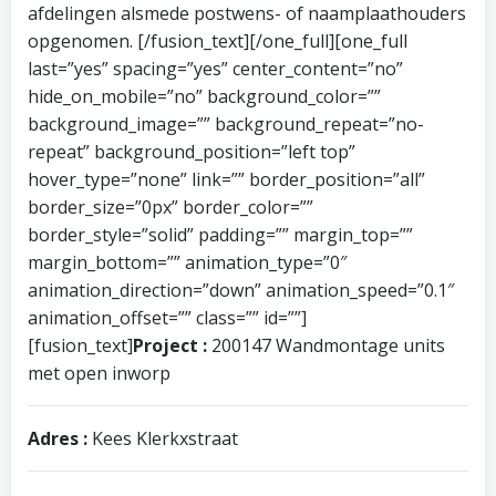
afdelingen alsmede postwens- of naamplaathouders
opgenomen. [/fusion_text][/one_full][one_full
last=”yes” spacing=”yes” center_content=”no”
hide_on_mobile=”no” background_color=””
background_image=”” background_repeat=”no-
repeat” background_position=”left top”
hover_type=”none” link=”” border_position=”all”
border_size=”0px” border_color=””
border_style=”solid” padding=”” margin_top=””
margin_bottom=”” animation_type=”0″
animation_direction=”down” animation_speed=”0.1″
animation_offset=”” class=”” id=””]
[fusion_text]
Project :
200147 Wandmontage units
met open inworp
Adres :
Kees Klerkxstraat