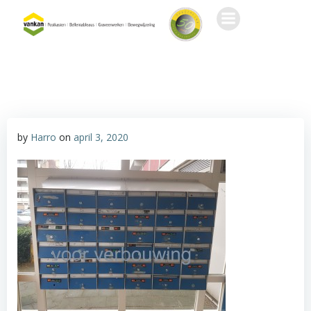
Ga
naar
de
inhoud
by
Harro
on
april 3, 2020