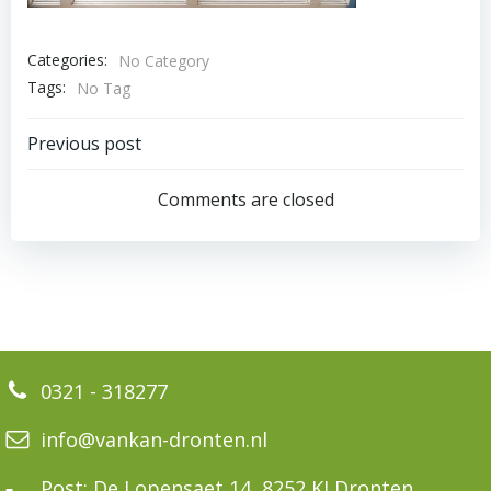
Categories:
No Category
Tags:
No Tag
Bericht
Previous post
navigatie
Comments are closed
0321 - 318277
info@vankan-dronten.nl
Post: De Lopensaet 14, 8252 KJ Dronten