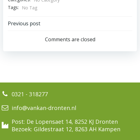
Tags:
No Tag
Bericht
Previous post
navigatie
Comments are closed
0321 - 318277
info@vankan-dronten.nl
Post: De Lopensaet 14, 8252 KJ Dronten
Bezoek: Gildestraat 12, 8263 AH Kampen