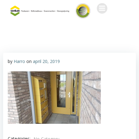
Ga
naar
de
inhoud
by
Harro
on
april 20, 2019
Categories:
No Category