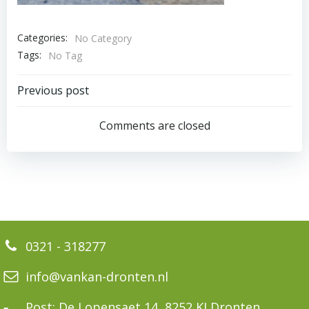
Categories:
No Category
Tags:
No Tag
Bericht
Previous post
navigatie
Comments are closed
0321 - 318277
info@vankan-dronten.nl
Post: De Lopensaet 14, 8252 KJ Dronten