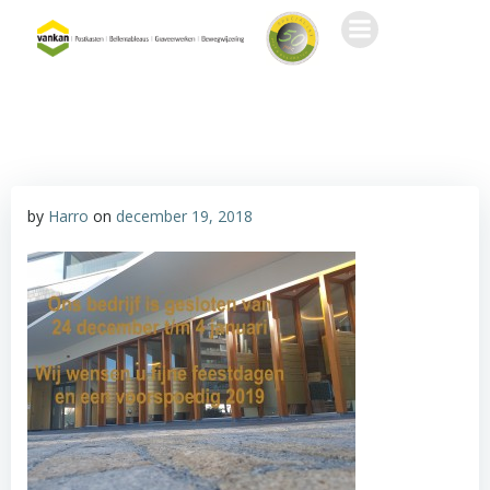
Ga
naar
de
inhoud
by
Harro
on
december 19, 2018