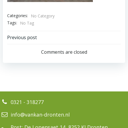
Categories:
No Category
Tags:
No Tag
Bericht
Previous post
navigatie
Comments are closed
0321 - 318277
info@vankan-dronten.nl
Post: De Lopensaet 14, 8252 KJ Dronten