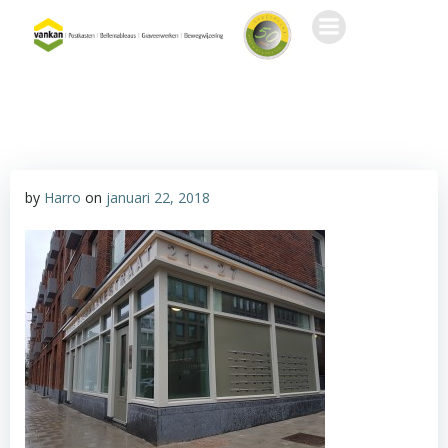
Ga
naar
de
inhoud
by
Harro
on
januari 22, 2018