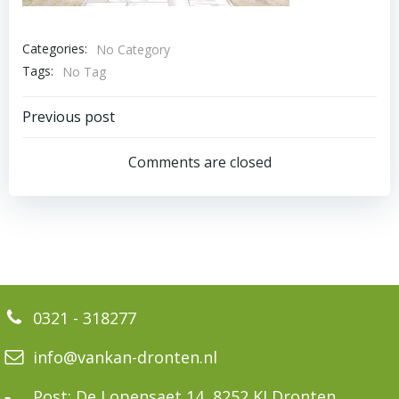
Categories:
No Category
Tags:
No Tag
Bericht
Previous post
navigatie
Comments are closed
0321 - 318277
info@vankan-dronten.nl
Post: De Lopensaet 14, 8252 KJ Dronten