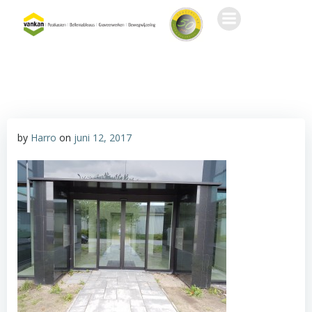
Ga
naar
de
inhoud
by
Harro
on
juni 12, 2017