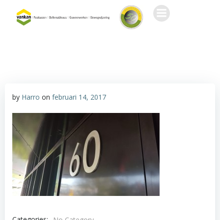
Ga
naar
de
inhoud
by
Harro
on
februari 14, 2017
Categories:
No Category