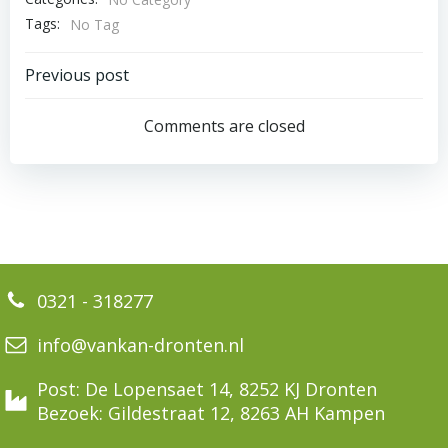
Tags:
No Tag
Bericht
Previous post
navigatie
Comments are closed
0321 - 318277
info@vankan-dronten.nl
Post: De Lopensaet 14, 8252 KJ Dronten
Bezoek: Gildestraat 12, 8263 AH Kampen