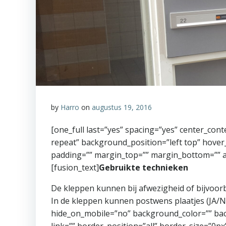
by
Harro
on
augustus 19, 2016
[one_full last=”yes” spacing=”yes” center_c
repeat” background_position=”left top” hover_
padding=”” margin_top=”” margin_bottom=”” an
[fusion_text]
Gebruikte technieken
De kleppen kunnen bij afwezigheid of bijvoorb
In de kleppen kunnen postwens plaatjes (JA/NE
hide_on_mobile=”no” background_color=”” ba
link=”” border_position=”all” border_size=”0p