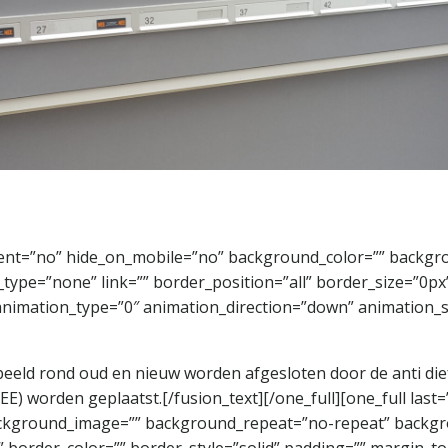
ontent=”no” hide_on_mobile=”no” background_color=”” back
type=”none” link=”” border_position=”all” border_size=”0px”
imation_type=”0″ animation_direction=”down” animation_spe
eeld rond oud en nieuw worden afgesloten door de anti diefs
E) worden geplaatst.[/fusion_text][/one_full][one_full last
ckground_image=”” background_repeat=”no-repeat” backgro
x” border_color=”” border_style=”solid” padding=”” margin_