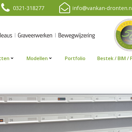
0321-318277
info@vankan-dronten.n
cten
Modellen
Portfolio
Bestek / BIM / 