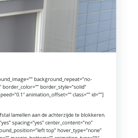
ground_image=”” background_repeat=”no-
 border_color=”” border_style=”solid”
ed=”0.1″ animation_offset=”” class=”” id=””]
tal lamellen aan de achterzijde te blokkeren.
=”yes” spacing=”yes” center_content=”no”
und_position=”left top” hover_type=”none”
top=”” margin_bottom=”” animation_type=”0″