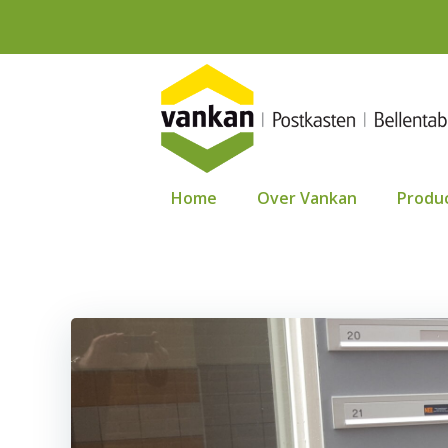
Ga
naar
de
inhoud
Home
Over Vankan
Produ