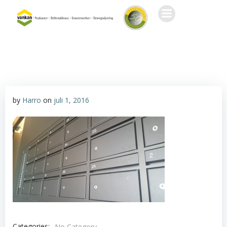
Ga
naar
de
inhoud
by
Harro
on
juli 1, 2016
Categories:
No Category