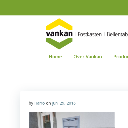
Ga
naar
de
inhoud
Home
Over Vankan
Produ
by
Harro
on
juni 29, 2016