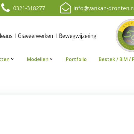
0321-318277
info@vankan-dronten.n
cten
Modellen
Portfolio
Bestek / BIM / 