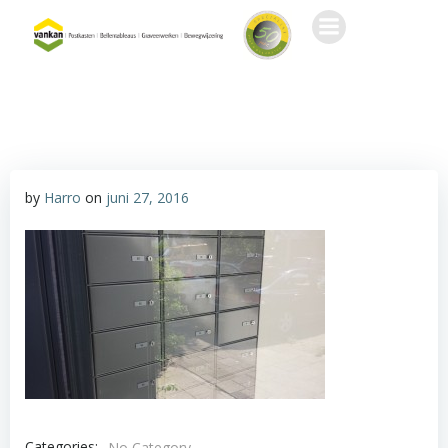
Ga
naar
de
inhoud
by
Harro
on
juni 27, 2016
Categories:
No Category