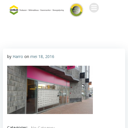
Ga
naar
de
inhoud
by
Harro
on
mei 18, 2016
Categories:
No Category