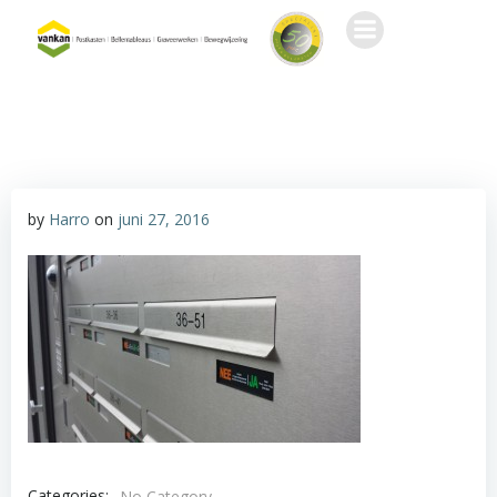
Ga
naar
de
inhoud
by
Harro
on
juni 27, 2016
Categories:
No Category