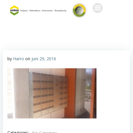
Ga
naar
de
inhoud
by
Harro
on
juni 29, 2016
Categories:
No Category