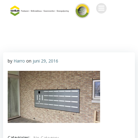
Ga
naar
de
inhoud
by
Harro
on
juni 29, 2016
Categories:
No Category