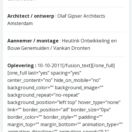
Architect / ontwerp
: Olaf Gipser Architects
Amsterdam
Aannemer / montage
: Heutink Ontwikkeling en
Bouw Genemuiden / Vankan Dronten
Oplevering :
10-10-2011[/fusion_text][/one_full]
[one_full last=”yes” spacing=”yes”
center_content=”no” hide_on_mobile=”no”
background_color=”” background_image=””
background_repeat=”no-repeat”
background_position=”left top” hover_type=”none”
link=”” border_position=”all” border_size=”0px”
border_color=”” border_style=”” padding=””
margin_top=”” margin_bottom=”” animation_type=””
animation_direction=”” animation_speed=”0.1″