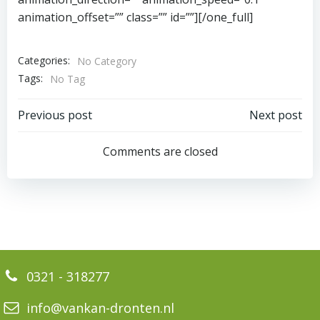
animation_offset=”” class=”” id=””][/one_full]
Categories:
No Category
Tags:
No Tag
Bericht
Bericht
Previous post
Next post
navigatie
navigatie
Comments are closed
0321 - 318277
info@vankan-dronten.nl