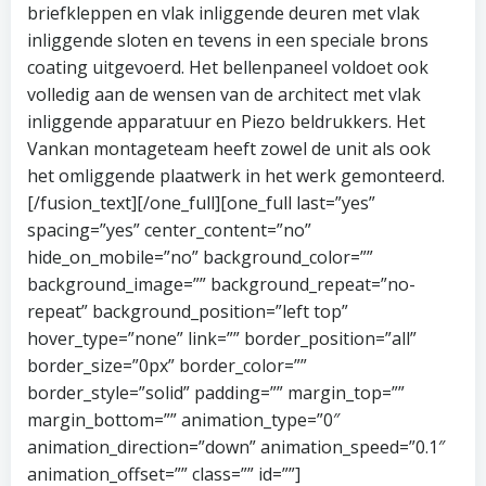
briefkleppen en vlak inliggende deuren met vlak
inliggende sloten en tevens in een speciale brons
coating uitgevoerd. Het bellenpaneel voldoet ook
volledig aan de wensen van de architect met vlak
inliggende apparatuur en Piezo beldrukkers. Het
Vankan montageteam heeft zowel de unit als ook
het omliggende plaatwerk in het werk gemonteerd.
[/fusion_text][/one_full][one_full last=”yes”
spacing=”yes” center_content=”no”
hide_on_mobile=”no” background_color=””
background_image=”” background_repeat=”no-
repeat” background_position=”left top”
hover_type=”none” link=”” border_position=”all”
border_size=”0px” border_color=””
border_style=”solid” padding=”” margin_top=””
margin_bottom=”” animation_type=”0″
animation_direction=”down” animation_speed=”0.1″
animation_offset=”” class=”” id=””]